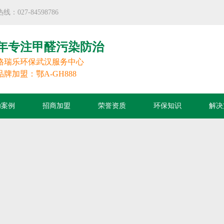
27-84598786
年专注甲醛污染防治
格瑞乐环保武汉服务中心
品牌加盟：鄂A-GH888
功案例
招商加盟
荣誉资质
环保知识
解决