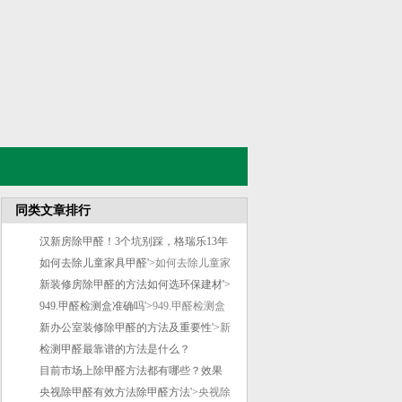
同类文章排行
汉新房除甲醛！3个坑别踩，格瑞乐13年
经
如何去除儿童家具甲醛'>
如何去除儿童家
具甲醛
新装修房除甲醛的方法如何选环保建材'>
新装修房除甲醛的方法如何选环保建材
949.甲醛检测盒准确吗'>
949.甲醛检测盒
准确吗
新办公室装修除甲醛的方法及重要性'>
新
办公室装修除甲醛的方法及重要性
检测甲醛最靠谱的方法是什么？
目前市场上除甲醛方法都有哪些？效果
怎'>
央视除甲醛有效方法除甲醛方法'>
目前市场上除甲醛方法都有哪些？效
央视除